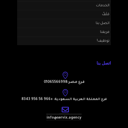
الخدمات
مَلَفّ
اتصل بنا
فريقنا
توظيف!
اتصل بنا
فرع مصر:01065566998
+966 56 956 8343
فرع المملكة العربية السعودية:
info@servix.agency